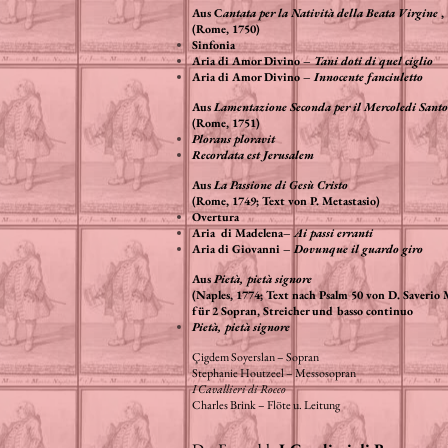
Aus C
antata per la Natività della Beata Virgine
,
(Rome, 1750)
Sinfonia
Aria di Amor Divino –
Tani doti di quel ciglio
Aria di Amor Divino –
Innocente fanciuletto
Aus
Lamentazione Seconda per il Mercoledi Santo
(Rome, 1751)
Plorans ploravit
Recordata est Jerusalem
Aus
La Passione di Gesù Cristo
(Rome, 1749; Text von P. Metastasio)
Overtura
Aria di Madelena–
Ai passi erranti
Aria di Giovanni –
Dovunque il guardo giro
Aus
Pietà, pietà signore
(Naples, 1774; Text nach Psalm 50 von D. Saverio 
für 2 Sopran, Streicher und basso continuo
Pietà, pietà signore
Çigdem Soyerslan – Sopran
Stephanie Houtzeel – Messosopran
I Cavallieri di Rocco
Charles Brink – Flöte u. Leitung