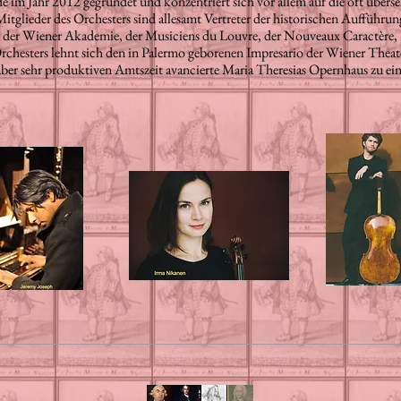
 im Jahr 2012 gegründet und konzentriert sich vor allem auf die oft übers
itglieder des Orchesters sind allesamt Vertreter der historischen Aufführun
r der Wiener Akademie, der Musiciens du Louvre, der Nouveaux Caractère, 
esters lehnt sich den in Palermo geborenen Impresario der Wiener Theat
aber sehr produktiven Amtszeit avancierte Maria Theresias Opernhaus zu e