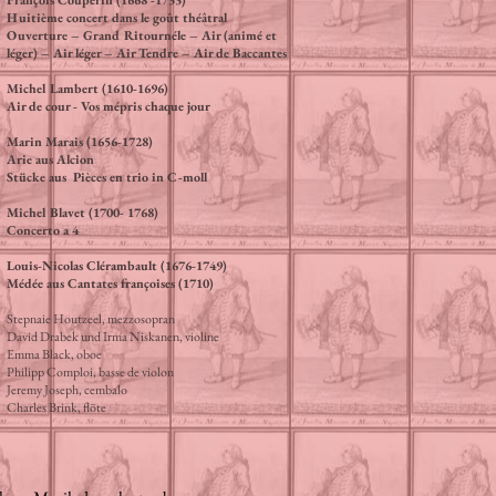
François Couperin (1668 -1733)
Huitième concert dans le goût théâtral
Ouverture – Grand Ritournéle – Air (animé et
léger) – Air léger – Air Tendre – Air de Baccantes
Michel Lambert (1610-1696)
Air de cour - Vos mépris chaque jour
Marin Marais (1656-1728)
Arie aus Alcion
Stücke aus Pièces en trio in C-moll
Michel Blavet (1700- 1768)
Concerto a 4
Louis-Nicolas Clérambault (1676-1749)
Médée aus Cantates françoises (1710)
Stepnaie Houtzeel, mezzosopran
David Drabek und Irma Niskanen, violine
Emma Black, oboe
Philipp Comploi, basse de violon
Jeremy Joseph, cembalo
Charles Brink, flöte