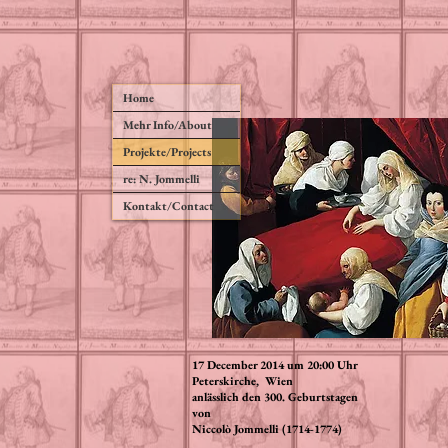
Home
Mehr Info/About
Projekte/Projects
re: N. Jommelli
Kontakt/Contact
17 December 2014 um 20:00 Uhr
Peterskirche, Wien
anlässlich den 300. Geburtstagen
von
Niccolò Jommelli (1714-1774)