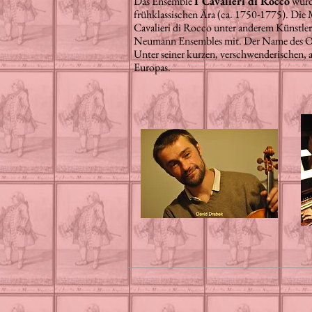
Das Ensemble
I Cavalieri di Rocco
wurde
frühklassischen Ära (ca. 1750-1775). Die M
Cavalieri di Rocco unter anderem Künstle
Neumann Ensembles mit. Der Name des Orch
Unter seiner kurzen, verschwenderischen, 
Europas.