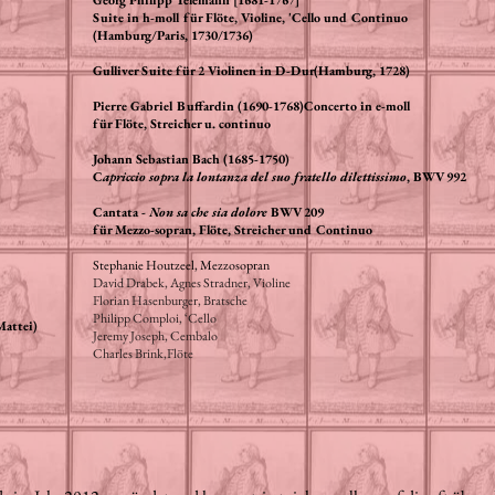
Georg Philipp Telemann [1681-1767]
Suite in h-moll für Flöte, Violine, 'Cello und Continuo
(Hamburg/Paris, 1730/1736)
Gulliver Suite für 2 Violinen in D-Dur(Hamburg, 1728)
Pierre Gabriel Buffardin (1690-1768)
Concerto in e-moll
für Flöte,
Streicher u. continuo
Johann Sebastian Bach (1685-1750)
C
apriccio sopra la lontanza del suo fratello dilettissimo
, BWV 992
Cantata -
Non sa che sia dolore
BWV 209
für Mezzo-sopran, Flöte, Streicher und Continuo
Stephanie Houtzeel, Mezzosopran
David Drabek, Agnes Stradner, Violine
Florian Hasenburger, Bratsche
Philipp Comploi, ‘Cello
Mattei)
Jeremy Joseph, Cembalo
Charles Brink,Flöte